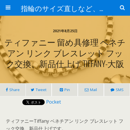
指輪のサイズ直しなど、アクセサリーの修理実例集
2021年8月25日
ティファニー 留め具修理 ベネチ
アン リンク ブレスレット フッ
ク交換、新品仕上げ TIFFANY-大阪
Share
Tweet
Pin
Mail
SMS
Pocket
ティファニーTiffany ベネチアン リンク ブレスレット フ
ック交換、新品仕上げです。