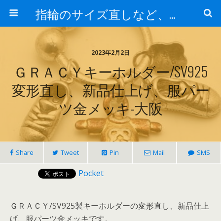
指輪のサイズ直しなど、アクセサリーの修理実例集
2023年2月2日
ＧＲＡＣＹキーホルダー/SV925
変形直し、新品仕上げ、服パー
ツ金メッキ-大阪
Share
Tweet
Pin
Mail
SMS
Pocket
ＧＲＡＣＹ/SV925製キーホルダーの変形直し、新品仕上
げ、服パーツ金メッキです。