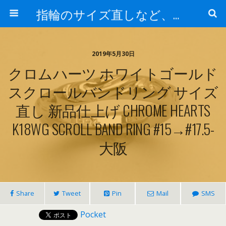
指輪のサイズ直しなど、アクセサリーの修理実例集
2019年5月30日
クロムハーツ ホワイトゴールド
スクロールバンドリング サイズ
直し 新品仕上げ CHROME HEARTS
K18WG SCROLL BAND RING #15→#17.5-
大阪
Share
Tweet
Pin
Mail
SMS
Pocket