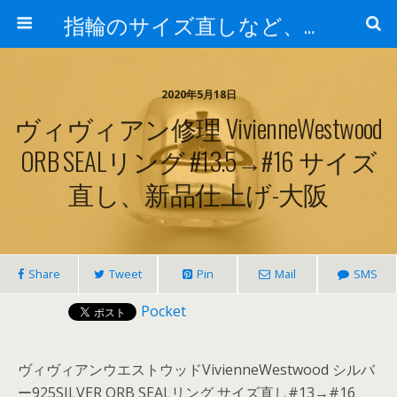
指輪のサイズ直しなど、アクセサリーの修理実例集
2020年5月18日
ヴィヴィアン修理 VivienneWestwood
ORB SEALリング #13.5→#16 サイズ
直し、新品仕上げ-大阪
Share
Tweet
Pin
Mail
SMS
Pocket
ヴィヴィアンウエストウッドVivienneWestwood シルバ
ー925SILVER ORB SEALリング サイズ直し#13→#16、