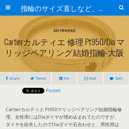
指輪のサイズ直しなど、アクセサリーの修理実例集
2017年9月8日
Cartierカルティエ 修理 Pt950/Dia マ
リッジペアリング結婚指輪-大阪
Share
Tweet
Pin
Mail
SMS
Pocket
Cartierカルティエ Pt950マリッジペアリング結婚指輪修
理。女性用にはDiaダイヤが埋め込まれてたのですが、
ダイヤを紛失したのでDiaダイヤ石合わせと、男性用は