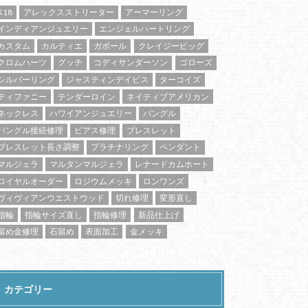
K18
アレックスストリーター
アーマーリング
インディアンジュエリー
エンジェルハートリング
カスタム
カルティエ
ガボール
クレイジーピッグ
クロムハーツ
グッチ
コディサンダーソン
ゴローズ
シルバーリング
ジャスティンデイビス
ターコイズ
ティファニー
テンダーロイン
ネイティブアメリカン
ネックレス
ハワイアンジュエリー
バングル
バングル接続修理
ピアス修理
ブレスレット
ブレスレット長さ調整
プラチナリング
ペンダント
マルジェラ
マルタンマルジェラ
レナードカムホート
ロイヤルオーダー
ロジウムメッキ
ロンワンズ
ヴィヴィアンウエストウッド
切れ修理
変形直し
指輪
指輪サイズ直し
指輪修理
新品仕上げ
留め金修理
石留め
表面加工
金メッキ
カテゴリー