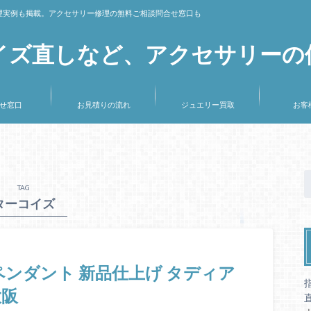
理実例も掲載。アクセサリー修理の無料ご相談問合せ窓口も
イズ直しなど、アクセサリーの
せ窓口
お見積りの流れ
ジュエリー買取
お客
TAG
ターコイズ
ペンダント 新品仕上げ タディア
大阪