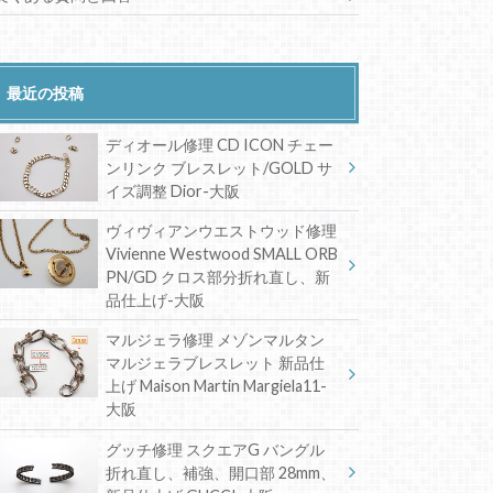
最近の投稿
ディオール修理 CD ICON チェー
ンリンク ブレスレット/GOLD サ
イズ調整 Dior-大阪
ヴィヴィアンウエストウッド修理
Vivienne Westwood SMALL ORB
PN/GD クロス部分折れ直し、新
品仕上げ-大阪
マルジェラ修理 メゾンマルタン
マルジェラブレスレット 新品仕
上げ Maison Martin Margiela11-
大阪
グッチ修理 スクエアG バングル
折れ直し、補強、開口部 28mm、