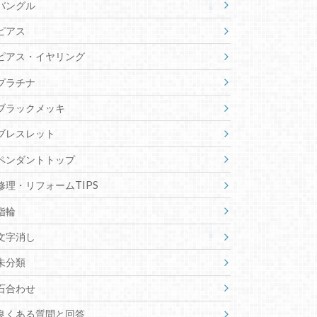
バングル
ピアス
ピアス・イヤリング
プラチナ
ブラックメッキ
ブレスレット
ペンダントトップ
修理・リフォームTIPS
指輪
文字消し
未分類
石合わせ
良くある質問と回答