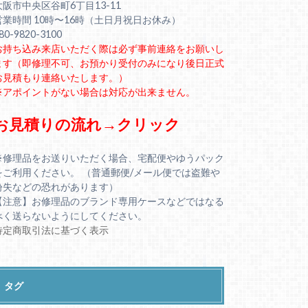
大阪市中央区谷町6丁目13-11
営業時間 10時〜16時（土日月祝日お休み）
80-9820-3100
お持ち込み来店いただく際は必ず事前連絡をお願いし
ます（即修理不可、お預かり受付のみになり後日正式
お見積もり連絡いたします。）
※アポイントがない場合は対応が出来ません。
お見積りの流れ→クリック
※修理品をお送りいただく場合、宅配便やゆうパック
をご利用ください。 （普通郵便/メール便では盗難や
紛失などの恐れがあります）
【注意】お修理品のブランド専用ケースなどではなる
べく送らないようにしてください。
特定商取引法に基づく表示
タグ