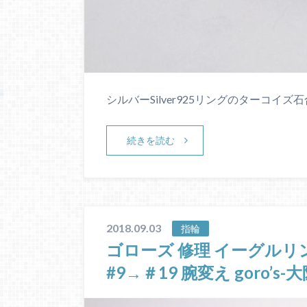
シルバーSilver925リングのターコ
続きを読む
2018.09.03
指輪
ゴローズ 修理 イーグルリ
#9→＃19 腕変え goro’s-