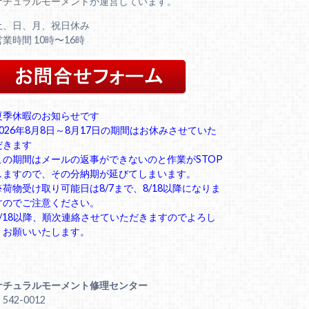
ナチュラルモーメント
が運営しています。
土、日、月、祝日休み
営業時間 10時〜16時
夏季休暇のお知らせです
2026年8月8日～8月17日の期間はお休みさせていた
だきます
この期間はメールの返事ができないのと作業がSTOP
しますので、その分納期が延びてしまいます。
※荷物受け取り可能日は8/7まで、8/18以降になりま
すのでご注意ください。
8/18以降、順次連絡させていただきますのでよろし
くお願いいたします。
ナチュラルモーメント修理センター
542-0012